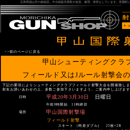
広島県福山市の銃砲店。中古銃販売買取や改造、修理、保管もしています。世羅町
>>前のページに戻る
甲山シューティングクラ
フィールド又はJルール射撃会
下記の要項によりシューティングクラブフィールド射撃大会を開催致し
射友お誘いあわせの上、多数ご参加下さいますよう、ご案内申し上げま
平成20年3月30日
日曜日
日時
午前9時開始 11時締切
甲山国際射撃場
場所
フィールド射撃
スキート
（時差ダブル)
25枚×2R